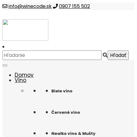
info@winecode.sk
0907 155 502
Domov
Víno
Biele víno
Červené víno
Nealko víno & Mušty