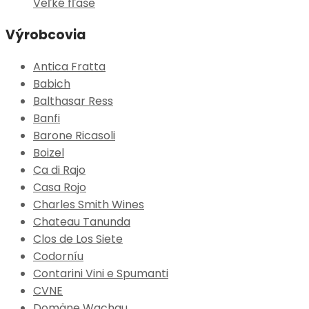
Veľké fľaše
Výrobcovia
Antica Fratta
Babich
Balthasar Ress
Banfi
Barone Ricasoli
Boizel
Ca di Rajo
Casa Rojo
Charles Smith Wines
Chateau Tanunda
Clos de Los Siete
Codorníu
Contarini Vini e Spumanti
CVNE
Domäne Wachau