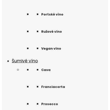
Portské víno
Ružové víno
Vegan víno
Šumivé víno
Cava
Franciacorta
Prosecco