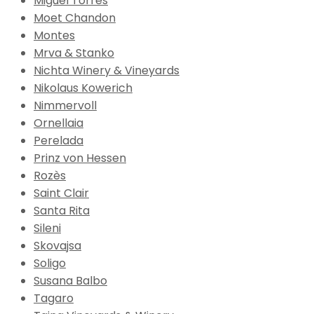
Miguel Torres
Moet Chandon
Montes
Mrva & Stanko
Nichta Winery & Vineyards
Nikolaus Kowerich
Nimmervoll
Ornellaia
Perelada
Prinz von Hessen
Rozès
Saint Clair
Santa Rita
Sileni
Skovajsa
Soligo
Susana Balbo
Tagaro