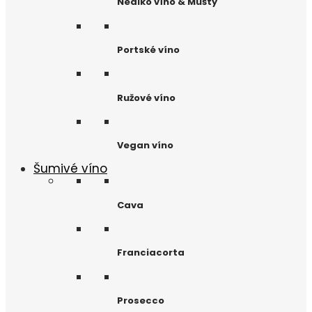
Nealko víno & Mušty
Portské víno
Ružové víno
Vegan víno
Šumivé víno
Cava
Franciacorta
Prosecco