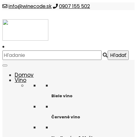
info@winecode.sk
0907 155 502
Domov
Víno
Biele víno
Červené víno