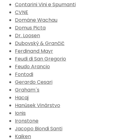
Contarini Vini e Spumanti
CVNE
Domäne Wachau
Domus Picta
Dr. Loosen
Dubovský & Grančič
Ferdinand Mayr
Feudi di San Gregorio
Feudo Arancio
Fontodi
Gerardo Cesari
Graham´s
Hacaj
Hanúsek Vinárstvo
Ionis
Ironstone
Jacopo Biondi Santi
Kaiken