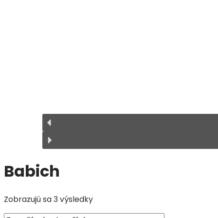
Babich
Zoradené
Zobrazujú sa 3 výsledky
podľa