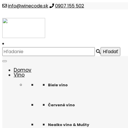
info@winecode.sk
0907 155 502
Domov
Víno
Biele víno
Červené víno
Nealko víno & Mušty