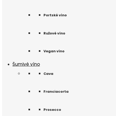
Portské víno
Ružové víno
Vegan víno
Šumivé víno
Cava
Franciacorta
Prosecco