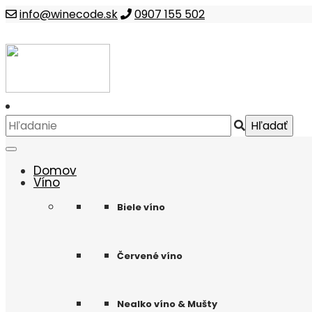
info@winecode.sk
0907 155 502
Domov
Víno
Biele víno
Červené víno
Nealko víno & Mušty