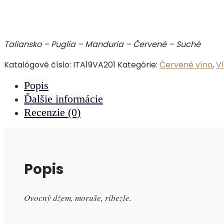
Taliansko – Puglia – Manduria – Červené – Suché
Katalógové číslo:
ITA19VA201
Kategórie:
Červené víno
,
V
Popis
Ďalšie informácie
Recenzie (0)
Popis
Ovocný džem, moruše, ríbezle.