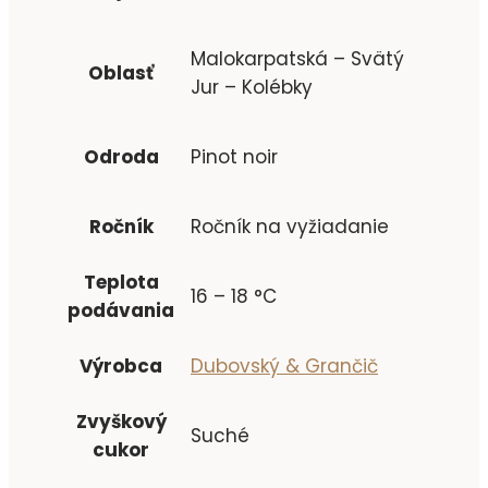
Malokarpatská – Svätý
Oblasť
Jur – Kolébky
Odroda
Pinot noir
Ročník
Ročník na vyžiadanie
Teplota
16 – 18 °C
podávania
Výrobca
Dubovský & Grančič
Zvyškový
Suché
cukor