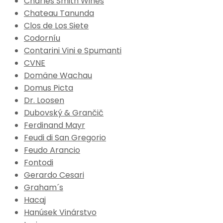
Charles Smith Wines
Chateau Tanunda
Clos de Los Siete
Codorníu
Contarini Vini e Spumanti
CVNE
Domäne Wachau
Domus Picta
Dr. Loosen
Dubovský & Grančič
Ferdinand Mayr
Feudi di San Gregorio
Feudo Arancio
Fontodi
Gerardo Cesari
Graham´s
Hacaj
Hanúsek Vinárstvo