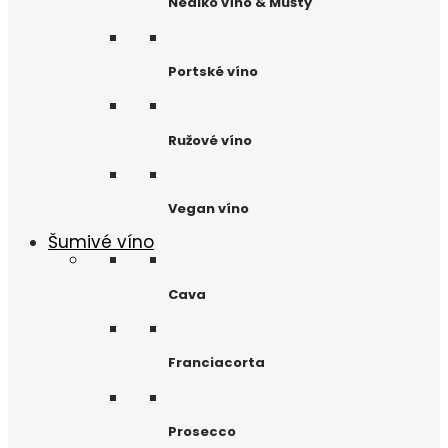
Nealko víno & Mušty
Portské víno
Ružové víno
Vegan víno
Šumivé víno
Cava
Franciacorta
Prosecco