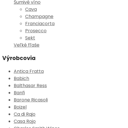
Šumivé víno
Cava
Champagne
Franciacorta
Prosecco
Sekt
Veľké fľaše
Výrobcovia
Antica Fratta
Babich
Balthasar Ress
Banfi
Barone Ricasoli
Boizel
Ca di Rajo
Casa Rojo