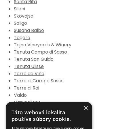
Santa Rita
Sileni
Skovajsa
Soligo
Susana Balbo
Tagaro
Tajna Vineyards & Winery
Tenuta Campo di Sasso
Tenuta San Guido
Tenuta Ulisse
Terre da Vino
Terre di Campo Sasso
Terre di Rai
Valdo
Varvaglione
×
Velkeer
Táto webová lokalita
Velkeer Winery
používa súbory cookie.
Villa Wolf
Táto webová lokalita používa súbory cookie