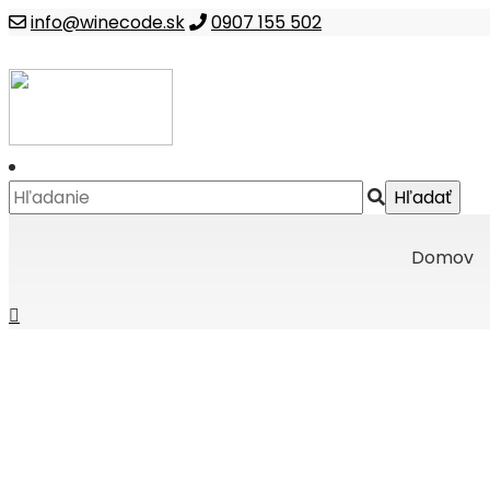
info@winecode.sk
0907 155 502
Domov