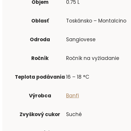
Objem
0.75 L
Oblasť
Toskánsko – Montalcino
Odroda
Sangiovese
Ročník
Ročník na vyžiadanie
Teplota podávania
16 – 18 °C
Výrobca
Banfi
Zvyškový cukor
Suché