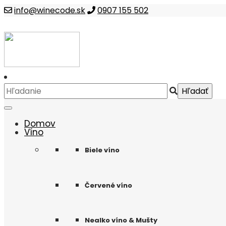
info@winecode.sk
0907 155 502
Domov
Víno
Biele víno
Červené víno
Nealko víno & Mušty