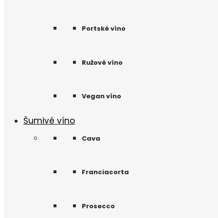
Portské víno
Ružové víno
Vegan víno
Šumivé víno
Cava
Franciacorta
Prosecco