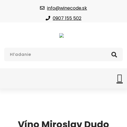
info@winecode.sk
0907 155 502
Víno Miroslav Dudo