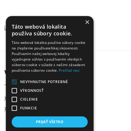
×
Táto webová lokalita
používa súbory cookie.
Táto webová lokalita používa súbory cookie
na zlepšenie používateľskej skúsenosti.
Používaním našej webovej lokality
vyjadrujete súhlas s používaním všetkých
súborov cookie v súlade s našimi zásadami
winecode.sk
používania súborov cookie.
Prečítať viac
NEVYHNUTNE POTREBNÉ
VÝKONNOSŤ
Vinotéka Martin
CIELENIE
Kontakt
FUNKCIE
PRIJAŤ VŠETKO