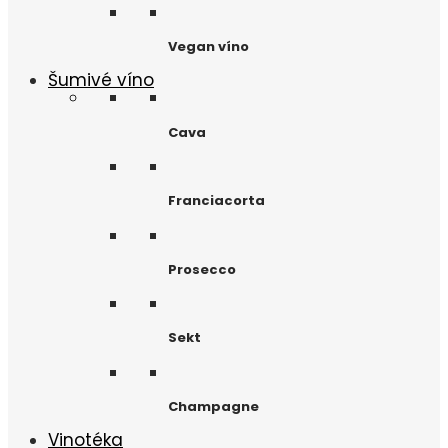
Vegan víno
Šumivé víno
Cava
Franciacorta
Prosecco
Sekt
Champagne
Vinotéka