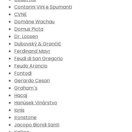
Contarini Vini e Spumanti
CVNE
Domäne Wachau
Domus Picta
Dr. Loosen
Dubovský & Grančič
Ferdinand Mayr
Feudi di San Gregorio
Feudo Arancio
Fontodi
Gerardo Cesari
Graham´s
Hacaj
Hanúsek Vinárstvo
Ionis
Ironstone
Jacopo Biondi Santi