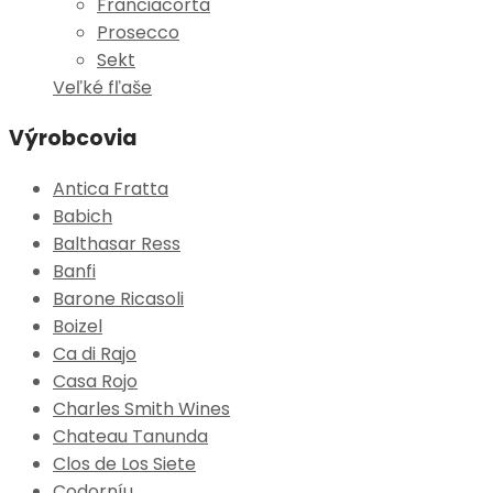
Franciacorta
Prosecco
Sekt
Veľké fľaše
Výrobcovia
Antica Fratta
Babich
Balthasar Ress
Banfi
Barone Ricasoli
Boizel
Ca di Rajo
Casa Rojo
Charles Smith Wines
Chateau Tanunda
Clos de Los Siete
Codorníu