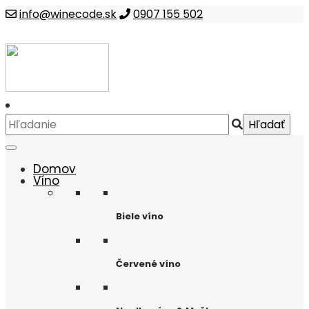
info@winecode.sk
0907 155 502
Domov
Víno
Biele víno
Červené víno