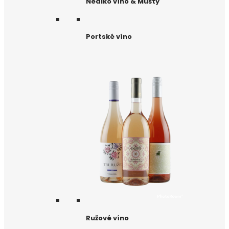
Nealko víno & Mušty
Portské víno
Ružové víno